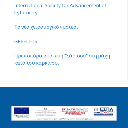
International Society for Advancement of
Cytometry
Το νέο χειρουργικό νυστέρι
GREECE IS
Πρωτοπόρα συσκευή “Σάρισσα” στη μάχη
κατά του καρκίνου.