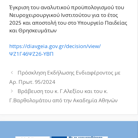
Έγκριση του αναλυτικού προϋπολογισμού του
Νευροχειρουργικού Ινστιτούτου για το έτος
2025 και αποστολή του στο Υπουργείο Παιδείας
και Θρησκευμάτων
https://diavgeia.gov.gr/decision/view/
ΨΖ1Γ46ΨΖ26-ΥΒΠ
Πλοήγηση
Πρόσκληση Εκδήλωσης Ενδιαφέροντος με
άρθρων
Αρ. Πρωτ. 95/2024
Βράβευση του κ. Γ.Αλεξίου και του κ.
Γ.Βαρθολομάτου από την Ακαδημία Αθηνών