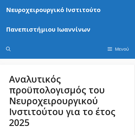
Μετάβαση
Νευροχειρουργικό Ινστιτούτο
σε
περιεχόμενο
Πανεπιστήμιου Ιωαννίνων
Μενού
Aναλυτικός
προϋπολογισμός του
Νευροχειρουργικού
Ινστιτούτου για το έτος
2025